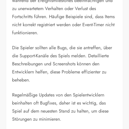
während der Ereignismilestones beeinträchtigen und
zu unerwartetem Verhalten oder Verlust des
Fortschritts führen. Häufige Beispiele sind, dass Items
nicht korrekt registriert werden oder Event-Timer nicht
funktionieren.
Die Spieler sollten alle Bugs, die sie antreffen, über
die Support-Kanäle des Spiels melden. Detaillierte
Beschreibungen und Screenshots können den
Entwicklern helfen, diese Probleme effizienter zu
beheben.
Regelmäßige Updates von den Spielentwicklern
beinhalten oft Bugfixes, daher ist es wichtig, das
Spiel auf dem neuesten Stand zu halten, um diese
Störungen zu minimieren.