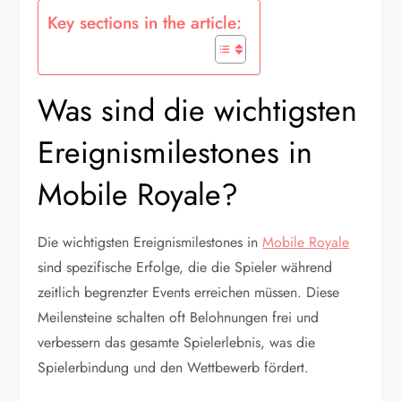
Key sections in the article:
Was sind die wichtigsten
Ereignismilestones in
Mobile Royale?
Die wichtigsten Ereignismilestones in
Mobile Royale
sind spezifische Erfolge, die die Spieler während
zeitlich begrenzter Events erreichen müssen. Diese
Meilensteine schalten oft Belohnungen frei und
verbessern das gesamte Spielerlebnis, was die
Spielerbindung und den Wettbewerb fördert.