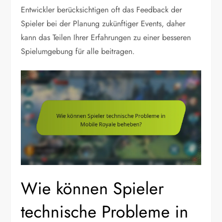
Entwickler berücksichtigen oft das Feedback der
Spieler bei der Planung zukünftiger Events, daher
kann das Teilen Ihrer Erfahrungen zu einer besseren
Spielumgebung für alle beitragen.
Wie können Spieler
technische Probleme in