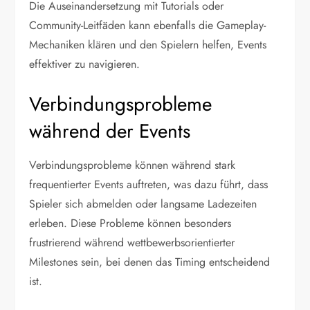
Die Auseinandersetzung mit Tutorials oder
Community-Leitfäden kann ebenfalls die Gameplay-
Mechaniken klären und den Spielern helfen, Events
effektiver zu navigieren.
Verbindungsprobleme
während der Events
Verbindungsprobleme können während stark
frequentierter Events auftreten, was dazu führt, dass
Spieler sich abmelden oder langsame Ladezeiten
erleben. Diese Probleme können besonders
frustrierend während wettbewerbsorientierter
Milestones sein, bei denen das Timing entscheidend
ist.