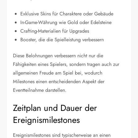
Exklusive Skins für Charaktere oder Gebäude
In-Game-Währung wie Gold oder Edelsteine
Crafting-Materialien für Upgrades
Booster, die die Spielleistung verbessern
Diese Belohnungen verbessern nicht nur die
Fähigkeiten eines Spielers, sondern tragen auch zur
allgemeinen Freude am Spiel bei, wodurch
Milestones einen entscheidenden Aspekt der
Eventteilnahme darstellen.
Zeitplan und Dauer der
Ereignismilestones
Ereignismilestones sind typischerweise an einen