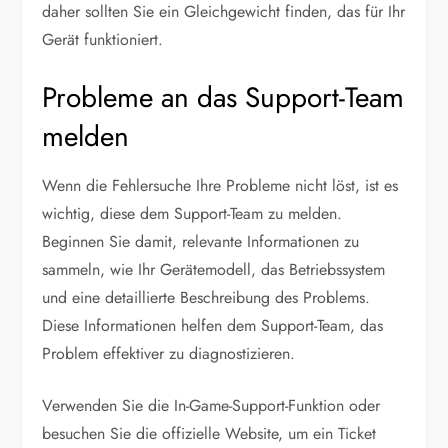
daher sollten Sie ein Gleichgewicht finden, das für Ihr
Gerät funktioniert.
Probleme an das Support-Team
melden
Wenn die Fehlersuche Ihre Probleme nicht löst, ist es
wichtig, diese dem Support-Team zu melden.
Beginnen Sie damit, relevante Informationen zu
sammeln, wie Ihr Gerätemodell, das Betriebssystem
und eine detaillierte Beschreibung des Problems.
Diese Informationen helfen dem Support-Team, das
Problem effektiver zu diagnostizieren.
Verwenden Sie die In-Game-Support-Funktion oder
besuchen Sie die offizielle Website, um ein Ticket