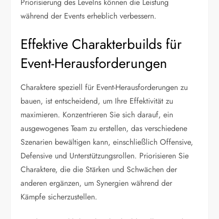
Priorisierung des Levelns können die Leistung
während der Events erheblich verbessern.
Effektive Charakterbuilds für
Event-Herausforderungen
Charaktere speziell für Event-Herausforderungen zu
bauen, ist entscheidend, um Ihre Effektivität zu
maximieren. Konzentrieren Sie sich darauf, ein
ausgewogenes Team zu erstellen, das verschiedene
Szenarien bewältigen kann, einschließlich Offensive,
Defensive und Unterstützungsrollen. Priorisieren Sie
Charaktere, die die Stärken und Schwächen der
anderen ergänzen, um Synergien während der
Kämpfe sicherzustellen.