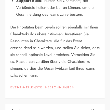
Support-Build:
Nutzen Sie Charaktere, die
Verbündete heilen oder buffen können, um die
Gesamtleistung des Teams zu verbessern.
Die Prioritäten beim Leveln sollten ebenfalls mit Ihren
Charakterbuilds übereinstimmen. Investieren Sie
Ressourcen in Charaktere, die für das Event
entscheidend sein werden, und stellen Sie sicher, dass
sie schnell optimale Level erreichen. Vermeiden Sie
es, Ressourcen zu dünn über viele Charaktere zu
streuen, da dies die Gesamtwirksamkeit Ihres Teams
schwächen kann.
EVENT-MEILENSTEIN-BELOHNUNGEN