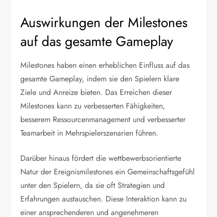
Auswirkungen der Milestones
auf das gesamte Gameplay
Milestones haben einen erheblichen Einfluss auf das
gesamte Gameplay, indem sie den Spielern klare
Ziele und Anreize bieten. Das Erreichen dieser
Milestones kann zu verbesserten Fähigkeiten,
besserem Ressourcenmanagement und verbesserter
Teamarbeit in Mehrspielerszenarien führen.
Darüber hinaus fördert die wettbewerbsorientierte
Natur der Ereignismilestones ein Gemeinschaftsgefühl
unter den Spielern, da sie oft Strategien und
Erfahrungen austauschen. Diese Interaktion kann zu
einer ansprechenderen und angenehmeren