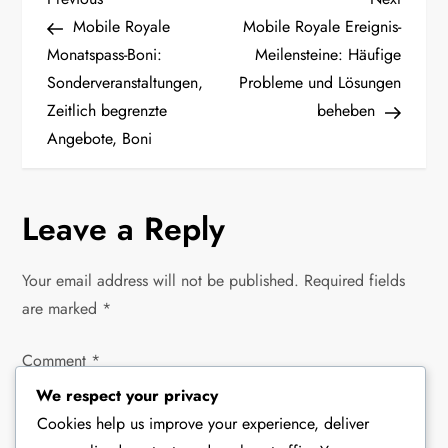
P
Post
Post
Mobile Royale
Mobile Royale Ereignis-
o
Monatspass-Boni:
Meilensteine: Häufige
Sonderveranstaltungen,
Probleme und Lösungen
s
Zeitlich begrenzte
beheben
t
Angebote, Boni
n
Leave a Reply
a
v
Your email address will not be published.
Required fields
are marked
*
i
Comment
*
g
We respect your privacy
a
Cookies help us improve your experience, deliver