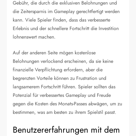
Gebühr, die durch die exklusiven Belohnungen und
die Zeitersparnis im Gameplay gerechtfertigt werden
kann. Viele Spieler finden, dass das verbesserte
Erlebnis und der schnellere Fortschritt die Investition
lohnenswert machen.
Auf der anderen Seite mögen kostenlose
Belohnungen verlockend erscheinen, da sie keine
finanzielle Verpflichtung erfordern, aber die
begrenzten Vorteile können zu Frustration und
langsamerem Fortschritt führen. Spieler sollten das
Potenzial für verbessertes Gameplay und Freude
gegen die Kosten des Monats-Passes abwägen, um zu
bestimmen, was am besten zu ihrem Spielstil passt.
Benutzererfahrungen mit dem