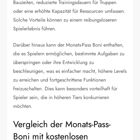
Bauzeiten, reduzierte Trainingsdauern für Truppen
oder eine erhöhte Kapazität für Ressourcen umfassen.
Solche Vorteile können zu einem reibungsloseren
Spielerlebnis führen.
Darüber hinaus kann der Monats-Pass Boni enthalten,
die es Spielern ermöglichen, bestimmte Aufgaben zu
überspringen oder ihre Entwicklung zu
beschleunigen, was es einfacher macht, höhere Levels
zu erreichen und fortgeschrittene Funktionen
freizuschalten. Dies kann besonders vorteilhaft für
Spieler sein, die in höheren Tiers konkurrieren
möchten.
Vergleich der Monats-Pass-
Boni mit kostenlosen