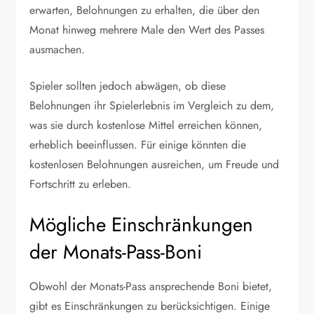
erwarten, Belohnungen zu erhalten, die über den
Monat hinweg mehrere Male den Wert des Passes
ausmachen.
Spieler sollten jedoch abwägen, ob diese
Belohnungen ihr Spielerlebnis im Vergleich zu dem,
was sie durch kostenlose Mittel erreichen können,
erheblich beeinflussen. Für einige könnten die
kostenlosen Belohnungen ausreichen, um Freude und
Fortschritt zu erleben.
Mögliche Einschränkungen
der Monats-Pass-Boni
Obwohl der Monats-Pass ansprechende Boni bietet,
gibt es Einschränkungen zu berücksichtigen. Einige