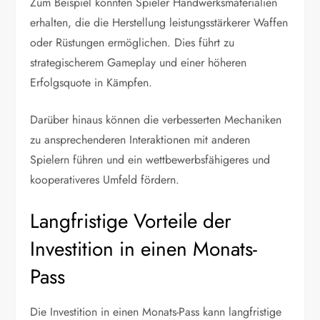
Zum Beispiel könnten Spieler Handwerksmaterialien
erhalten, die die Herstellung leistungsstärkerer Waffen
oder Rüstungen ermöglichen. Dies führt zu
strategischerem Gameplay und einer höheren
Erfolgsquote in Kämpfen.
Darüber hinaus können die verbesserten Mechaniken
zu ansprechenderen Interaktionen mit anderen
Spielern führen und ein wettbewerbsfähigeres und
kooperativeres Umfeld fördern.
Langfristige Vorteile der
Investition in einen Monats-
Pass
Die Investition in einen Monats-Pass kann langfristige