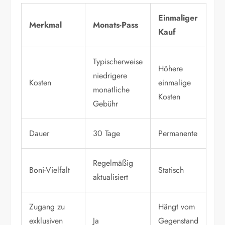
Einmaliger
Merkmal
Monats-Pass
Kauf
Typischerweise
Höhere
niedrigere
Kosten
einmalige
monatliche
Kosten
Gebühr
Dauer
30 Tage
Permanente
Regelmäßig
Boni-Vielfalt
Statisch
aktualisiert
Zugang zu
Hängt vom
exklusiven
Ja
Gegenstand