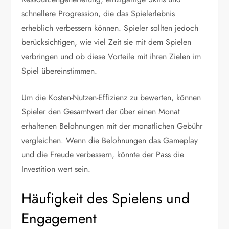
schnellere Progression, die das Spielerlebnis
erheblich verbessern können. Spieler sollten jedoch
berücksichtigen, wie viel Zeit sie mit dem Spielen
verbringen und ob diese Vorteile mit ihren Zielen im
Spiel übereinstimmen.
Um die Kosten-Nutzen-Effizienz zu bewerten, können
Spieler den Gesamtwert der über einen Monat
erhaltenen Belohnungen mit der monatlichen Gebühr
vergleichen. Wenn die Belohnungen das Gameplay
und die Freude verbessern, könnte der Pass die
Investition wert sein.
Häufigkeit des Spielens und
Engagement