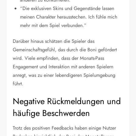
“Die exklusiven Skins und Gegenstände lassen
meinen Charakter herausstechen. Ich fühle mich
mehr mit dem Spiel verbunden.”
Darüber hinaus schätzen die Spieler das
Gemeinschaftsgefühl, das durch die Boni gefördert
wird. Viele empfinden, dass der Monats-Pass
Engagement und Interaktion mit anderen Spielern
anregt, was zu einer lebendigeren Spielumgebung
führt.
Negative Rückmeldungen und
häufige Beschwerden
Trotz des positiven Feedbacks haben einige Nutzer