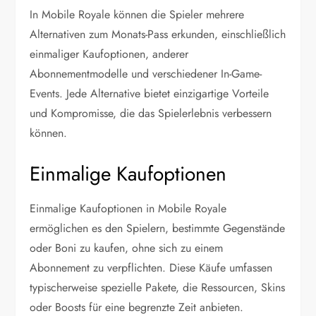
In Mobile Royale können die Spieler mehrere
Alternativen zum Monats-Pass erkunden, einschließlich
einmaliger Kaufoptionen, anderer
Abonnementmodelle und verschiedener In-Game-
Events. Jede Alternative bietet einzigartige Vorteile
und Kompromisse, die das Spielerlebnis verbessern
können.
Einmalige Kaufoptionen
Einmalige Kaufoptionen in Mobile Royale
ermöglichen es den Spielern, bestimmte Gegenstände
oder Boni zu kaufen, ohne sich zu einem
Abonnement zu verpflichten. Diese Käufe umfassen
typischerweise spezielle Pakete, die Ressourcen, Skins
oder Boosts für eine begrenzte Zeit anbieten.