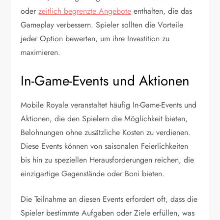
oder
zeitlich begrenzte Angebote
enthalten, die das
Gameplay verbessern. Spieler sollten die Vorteile
jeder Option bewerten, um ihre Investition zu
maximieren.
In-Game-Events und Aktionen
Mobile Royale veranstaltet häufig In-Game-Events und
Aktionen, die den Spielern die Möglichkeit bieten,
Belohnungen ohne zusätzliche Kosten zu verdienen.
Diese Events können von saisonalen Feierlichkeiten
bis hin zu speziellen Herausforderungen reichen, die
einzigartige Gegenstände oder Boni bieten.
Die Teilnahme an diesen Events erfordert oft, dass die
Spieler bestimmte Aufgaben oder Ziele erfüllen, was