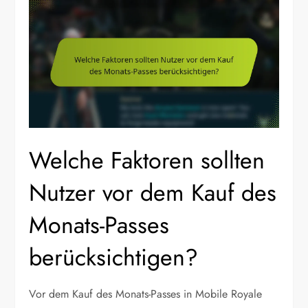
Welche Faktoren sollten
Nutzer vor dem Kauf des
Monats-Passes
berücksichtigen?
Vor dem Kauf des Monats-Passes in Mobile Royale