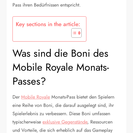
Pass ihren Bedürfnissen entspricht.
Key sections in the article:
Was sind die Boni des
Mobile Royale Monats-
Passes?
Der
Mobile Royale
Monats-Pass bietet den Spielern
eine Reihe von Boni, die darauf ausgelegt sind, ihr
Spielerlebnis zu verbessern. Diese Boni umfassen
typischerweise
exklusive Gegenstände
, Ressourcen
und Vorteile, die sich erheblich auf das Gameplay