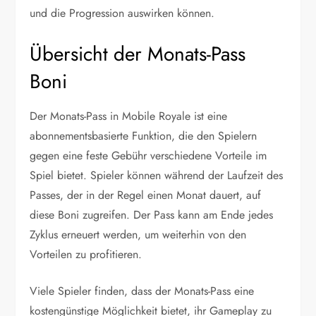
und die Progression auswirken können.
Übersicht der Monats-Pass
Boni
Der Monats-Pass in Mobile Royale ist eine
abonnementsbasierte Funktion, die den Spielern
gegen eine feste Gebühr verschiedene Vorteile im
Spiel bietet. Spieler können während der Laufzeit des
Passes, der in der Regel einen Monat dauert, auf
diese Boni zugreifen. Der Pass kann am Ende jedes
Zyklus erneuert werden, um weiterhin von den
Vorteilen zu profitieren.
Viele Spieler finden, dass der Monats-Pass eine
kostengünstige Möglichkeit bietet, ihr Gameplay zu